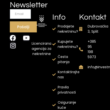
Newsletter
Info
Kontakt
Prodajete
Dubrovačka
Pošalji
nekretninu?
3, Split
Kupujete
+385
Licencirana
nekretninu?
95
agencija za
198
nekretnine
Česta
5973
pitanja
info@invest
Kontaktirajte
nas
Pravila
privatnosti
Osiguranje
kuće