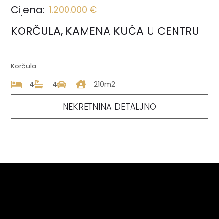
Cijena:
1.200.000 €
KORČULA, KAMENA KUĆA U CENTRU
Korčula
4
4
210m2
NEKRETNINA DETALJNO