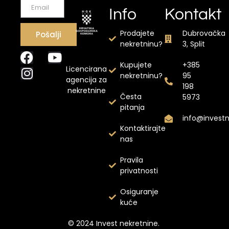
Info
Kontakt
Prodajete
Dubrovačka
Pošalji
nekretninu?
3, Split
Kupujete
+385
Licencirana
nekretninu?
95
agencija za
198
nekretnine
Česta
5973
pitanja
info@invest
Kontaktirajte
nas
Pravila
privatnosti
Osiguranje
kuće
© 2024 Invest nekretnine.