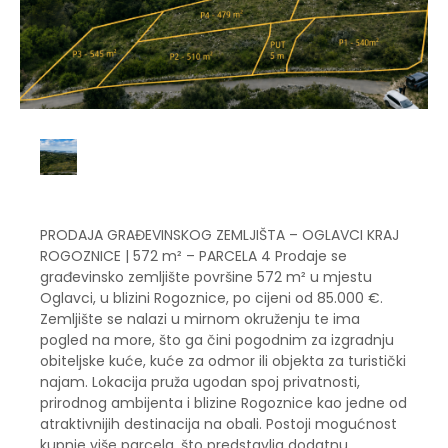
PRODAJA GRAĐEVINSKOG ZEMLJIŠTA – OGLAVCI KRAJ
ROGOZNICE | 572 m² – PARCELA 4 Prodaje se
građevinsko zemljište površine 572 m² u mjestu
Oglavci, u blizini Rogoznice, po cijeni od 85.000 €.
Zemljište se nalazi u mirnom okruženju te ima
pogled na more, što ga čini pogodnim za izgradnju
obiteljske kuće, kuće za odmor ili objekta za turistički
najam. Lokacija pruža ugodan spoj privatnosti,
prirodnog ambijenta i blizine Rogoznice kao jedne od
atraktivnijih destinacija na obali. Postoji mogućnost
kupnje više parcela, što predstavlja dodatnu