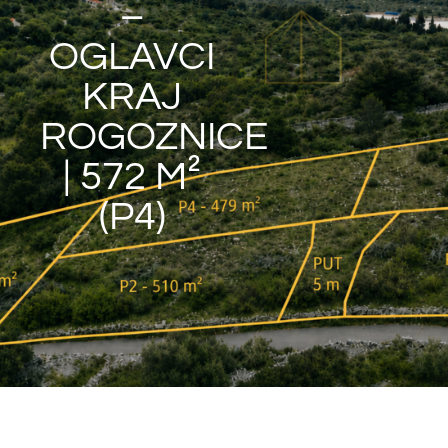
–
OGLAVCI
KRAJ
ROGOZNICE
| 572 M²
(P4)