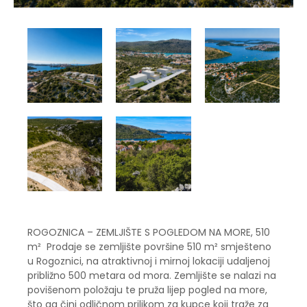
ROGOZNICA – ZEMLJIŠTE S POGLEDOM NA MORE, 510
m² Prodaje se zemljište površine 510 m² smješteno
u Rogoznici, na atraktivnoj i mirnoj lokaciji udaljenoj
približno 500 metara od mora. Zemljište se nalazi na
povišenom položaju te pruža lijep pogled na more,
što ga čini odličnom prilikom za kupce koji traže za