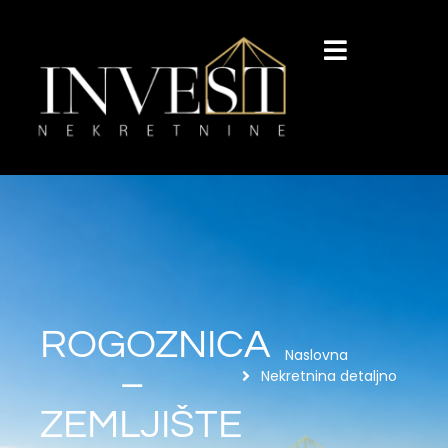
ROGOZNICA
Naslovna
–
Nekretnina detaljno
ZEMLJIŠTE