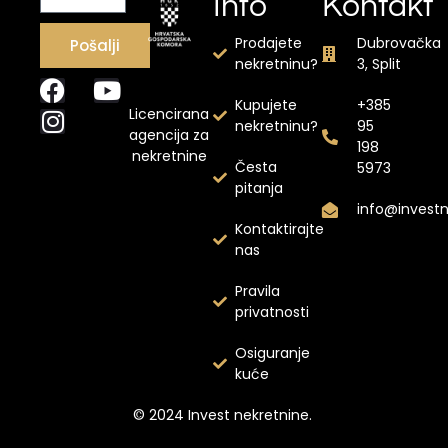
Info
Kontakt
Prodajete
Dubrovačka
Pošalji
nekretninu?
3, Split
Kupujete
+385
Licencirana
nekretninu?
95
agencija za
198
nekretnine
Česta
5973
pitanja
info@invest
Kontaktirajte
nas
Pravila
privatnosti
Osiguranje
kuće
© 2024 Invest nekretnine.