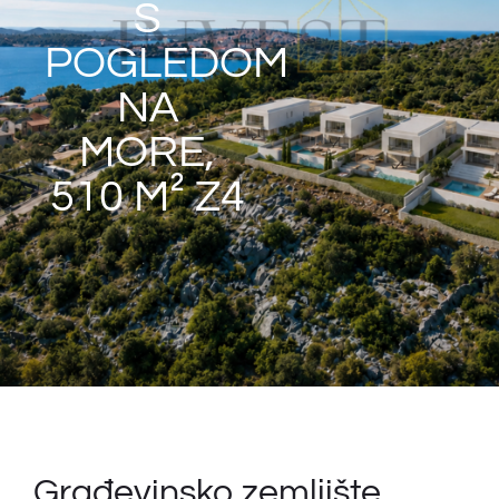
S
POGLEDOM
NA
MORE,
510 M² Z4
Građevinsko zemljište