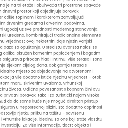
na je na tri etaže i obuhvaća tri prostrane spavaće
 dnevni prostor koji objedinjuje boravak,
jer odiše toplinom i karakterom zahvaljujući
im drvenim gredama i drvenim podovima,
alni ugođaj uz sve prednosti modernog stanovanja.
etski uređena, kombinirajući tradicionalne elemente
vrijednost ovoj nekretnini daje njezin vanjski
a oaza za opuštanje. U središtu dvorišta nalazi se
g oblika, okružen kamenim popločenjem i bogatim
osigurava prirodan hlad i intimu. Više terasa i zona
je tijekom cijelog dana, dok gornja terasa s
idealno mjesto za objedovanje na otvorenom i
okacija vile dodatno ističe njezinu vrijednost – otok
čistom moru, skrivenim uvalama, vrhunskoj
činu života. Odlična povezanost s kopnom čini ovu
rivatni boravak, tako i za turistički najam visoke
nuti da do same kuće nije moguć direktan pristup
iguran u neposrednoj blizini, što dodatno doprinosi
edstavlja rijetku priliku na tržištu – savršenu
i vrhunske lokacije, idealnu za one koji traže vlastitu
nvesticiju. Za više informacija, tlocrt objekta i