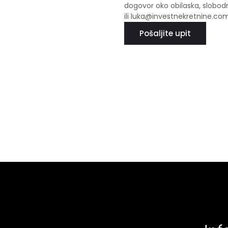
dogovor oko obilaska, slobod
ili luka@investnekretnine.co
Pošaljite upit