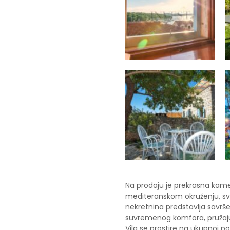
Na prodaju je prekrasna kam
mediteranskom okruženju, s
nekretnina predstavlja savrše
suvremenog komfora, pružajući
Vila se prostire na ukupnoj po