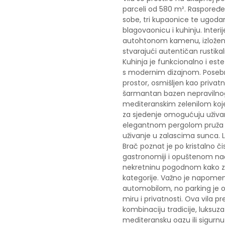
parceli od 580 m². Raspoređe
sobe, tri kupaonice te ugodan
blagovaonicu i kuhinju. Interi
autohtonom kamenu, izložen
stvarajući autentičan rustik
Kuhinja je funkcionalno i est
s modernim dizajnom. Posebnu 
prostor, osmišljen kao privatn
šarmantan bazen nepravilno
mediteranskim zelenilom koje 
za sjedenje omogućuju uživan
elegantnom pergolom pruža 
uživanje u zalascima sunca. L
Brač poznat je po kristalno 
gastronomiji i opuštenom na
nekretninu pogodnom kako za p
kategorije. Važno je napome
automobilom, no parking je os
miru i privatnosti. Ova vila pr
kombinaciju tradicije, luksuza 
mediteransku oazu ili sigurnu i