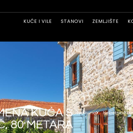
KUĆE I VILE
STANOVI
ZEMLJIŠTE
K
MENA KUĆA S
Naslovna
Nekretnina det
, 80 METARA