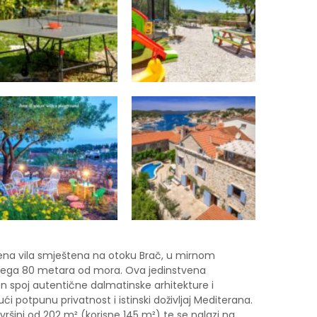
ena vila smještena na otoku Brač, u mirnom
vega 80 metara od mora. Ova jedinstvena
n spoj autentične dalmatinske arhitekture i
 potpunu privatnost i istinski doživljaj Mediterana.
vršini od 202 m² (korisne 145 m²) te se nalazi na