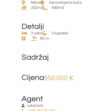
Milna
Samostojeća kuća
202m2
580m2
Detalji
3 soba
3 kupatila
80 m
Sadržaj
Cijena
650.000 €
Agent
Luka
Zorić
+385 95 575 9100