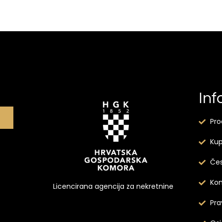
Inf
Pro
Kup
Čes
Kon
Licencirana agencija za nekretnine
Pra