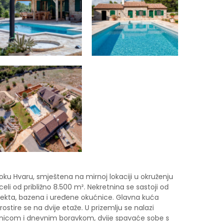
ku Hvaru, smještena na mirnoj lokaciji u okruženju
eli od približno 8.500 m². Nekretnina se sastoji od
jekta, bazena i uređene okućnice. Glavna kuća
ostire se na dvije etaže. U prizemlju se nalazi
nicom i dnevnim boravkom, dvije spavaće sobe s