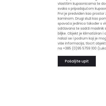
vlastitim kupaonicama te dod
svaka s pripadajućom kupaon
Prvi je predviđen kao prostor
kaminom. Drugi služi kao pom
spavaća jedinica također s v
održavana te sadrži maslinik 
biljke. Objekt je klimatiziran
nalazi se i podrum koji je mo
više informacija, tlocrt objek
na +385 (0)95 5759 100 (Luka
Pošaljite upit