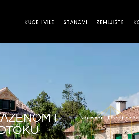
KUĆE I VILE
STANOVI
ZEMLJIŠTE
K
BAZENOM I
Naslovna
Nekretnina det
 OTOKU