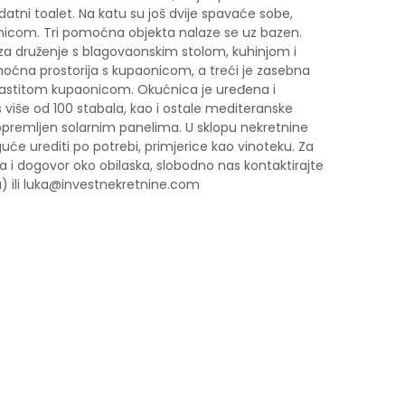
atni toalet. Na katu su još dvije spavaće sobe,
icom. Tri pomoćna objekta nalaze se uz bazen.
 za druženje s blagovaonskim stolom, kuhinjom i
oćna prostorija s kupaonicom, a treći je zasebna
lastitom kupaonicom. Okućnica je uređena i
s više od 100 stabala, kao i ostale mediteranske
 i opremljen solarnim panelima. U sklopu nekretnine
guće urediti po potrebi, primjerice kao vinoteku. Za
ta i dogovor oko obilaska, slobodno nas kontaktirajte
) ili luka@investnekretnine.com