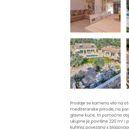
Prodaje se kamena vila na oto
mediteranske prirode, na parc
glavne kuće, tri pomoćna ob
ukupne je površine 220 m² i pr
kuhinja povezana s blagovao