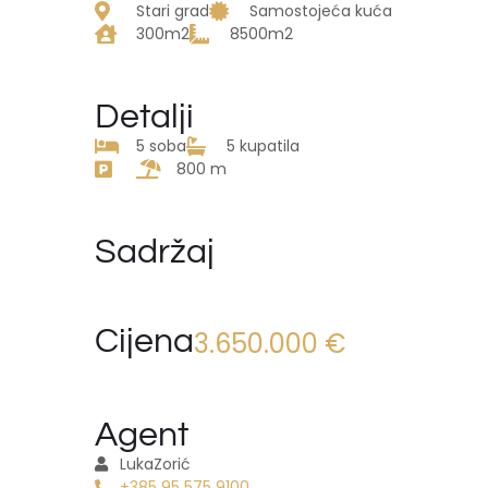
Stari grad
Samostojeća kuća
300m2
8500m2
Detalji
5 soba
5 kupatila
800 m
Sadržaj
Cijena
3.650.000 €
Agent
Luka
Zorić
+385 95 575 9100