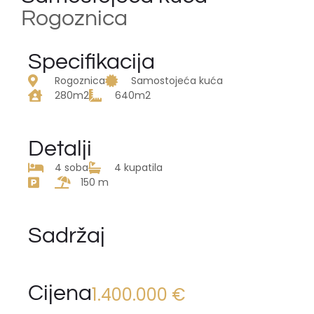
Rogoznica
Specifikacija
Rogoznica
Samostojeća kuća
280m2
640m2
Detalji
4 soba
4 kupatila
150 m
Sadržaj
Cijena
1.400.000 €