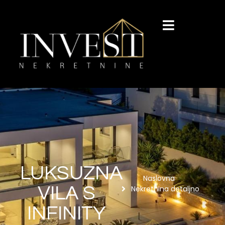
LUKSUZNA
Naslovna
VILA S
Nekretnina detaljno
INFINITY