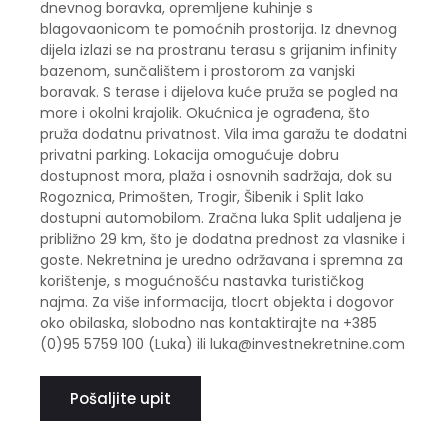
dnevnog boravka, opremljene kuhinje s
blagovaonicom te pomoćnih prostorija. Iz dnevnog
dijela izlazi se na prostranu terasu s grijanim infinity
bazenom, sunčalištem i prostorom za vanjski
boravak. S terase i dijelova kuće pruža se pogled na
more i okolni krajolik. Okućnica je ograđena, što
pruža dodatnu privatnost. Vila ima garažu te dodatni
privatni parking. Lokacija omogućuje dobru
dostupnost mora, plaža i osnovnih sadržaja, dok su
Rogoznica, Primošten, Trogir, Šibenik i Split lako
dostupni automobilom. Zračna luka Split udaljena je
približno 29 km, što je dodatna prednost za vlasnike i
goste. Nekretnina je uredno održavana i spremna za
korištenje, s mogućnošću nastavka turističkog
najma. Za više informacija, tlocrt objekta i dogovor
oko obilaska, slobodno nas kontaktirajte na +385
(0)95 5759 100 (Luka) ili luka@investnekretnine.com
Pošaljite upit