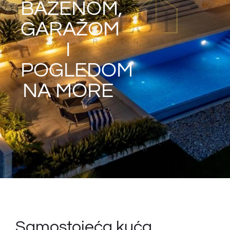
BAZENOM,
GARAŽOM
I
POGLEDOM
NA MORE
Samostojeća kuća