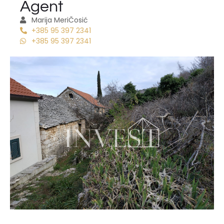
Agent
Marija Meri
Čosić
+385 95 397 2341
+385 95 397 2341