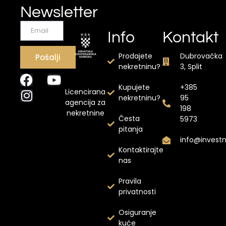
Newsletter
Info
Kontakt
Prodajete
Dubrovačka
Pošalji
nekretninu?
3, Split
Kupujete
+385
Licencirana
nekretninu?
95
agencija za
198
nekretnine
Česta
5973
pitanja
info@invest
Kontaktirajte
nas
Pravila
privatnosti
Osiguranje
kuće