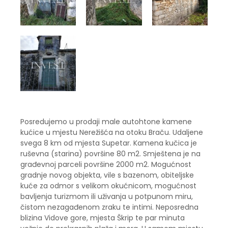
Posredujemo u prodaji male autohtone kamene
kućice u mjestu Nerežišća na otoku Braču. Udaljene
svega 8 km od mjesta Supetar. Kamena kučica je
ruševna (starina) površine 80 m2. Smještena je na
građevnoj parceli površine 2000 m2. Mogućnost
gradnje novog objekta, vile s bazenom, obiteljske
kuće za odmor s velikom okućnicom, mogućnost
bavljenja turizmom ili uživanja u potpunom miru,
čistom nezagađenom zraku te intimi. Neposredna
blizina Vidove gore, mjesta Škrip te par minuta