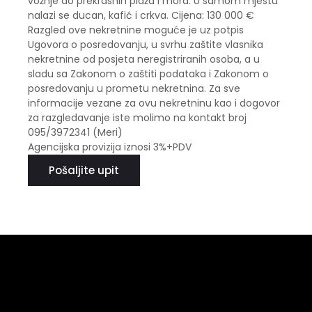
vožnje do prekrasnih plaža i mora. U samom mjestu
nalazi se ducan, kafić i crkva. Cijena: 130 000 €
Razgled ove nekretnine moguće je uz potpis
Ugovora o posredovanju, u svrhu zaštite vlasnika
nekretnine od posjeta neregistriranih osoba, a u
sladu sa Zakonom o zaštiti podataka i Zakonom o
posredovanju u prometu nekretnina. Za sve
informacije vezane za ovu nekretninu kao i dogovor
za razgledavanje iste molimo na kontakt broj
095/3972341 (Meri)
Agencijska provizija iznosi 3%+PDV
Pošaljite upit