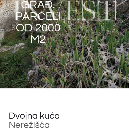
GRAĐ.
PARCELI
OD 2000
M2
Dvojna kuća
Nerežišća