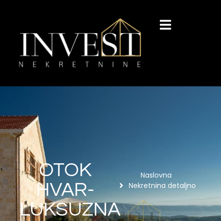
OTOK
Naslovna
HVAR-
Nekretnina detaljno
LUKSUZNA