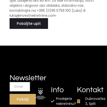
Split udaljena oko 80 km. Za više informacija, tlocrt
objekta i dogovor oko obilaska, slobodno nas
kontaktirajte na +385 (0)95 5759 100 (Luka) ili
luka@investnekretnine.com
Pošaljite upit
Newsletter
Info
Kontakt
Prodajete
Dubrovačka
Pošalji
nekretninu?
3, Split