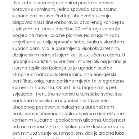
dva kata. U prizemlju se nalazi prostrani dnevni
boravak s kaminom, jedna spavaća soba, sauna,
kupaonica i ostava. Prvi kat obuhvaća kuhinju,
blagovaonicu i dnevni boravak otvorenog koncepta
s izlazom na terasu površine 20 m² s koje se pruža
pogled na more i okolne planine. Na drugom katu
smještene su dvije spavaće sobe, svaka s vlastitom
kupaonicom. Vila je opremljena visokokvalitetnim,
dizajnerskim namještajem koji je uključen u cijenu. U
gradnji su korišteni suvremeni materijali, osigurana je
izvrsna toplinska izolacija te je ugrađen sustav
stropne klimatizacije. Nekretnina ima energetski
certifikat, osigurano parkirno mjesto te je ograđena
kamenim zidovima. Objekt je kategoriziran s pet
zvjezdica i trenutno se koristi u turističke svrhe, što
budućem vlasniku omogućuje nastavak već
uhodanog poslovanja. Nalazi se u autentičnom
ambijentu s očuvanom dalmatinskom arhitekturom,
kamenim kućama i popločanim ulicama. Udaljenost
od mora iznosi 2,7 km, najbliže plaže dostupne su za
pet minuta vožnje automobilom, dok je zračna luka