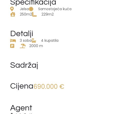
Specifikacija
Jelsa
Samostojeća kuća
250m2
229m2
Detalji
3 soba
4 kupatila
2000 m
Sadržaj
Cijena
690.000 €
Agent