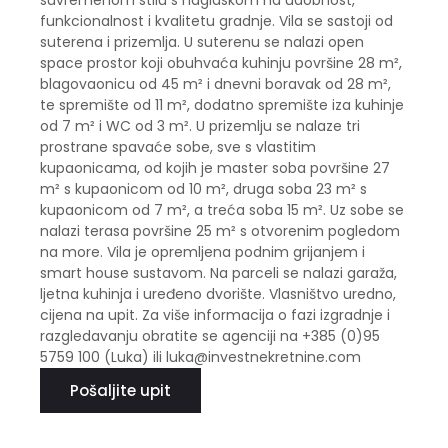
suvremenom stilu s naglaskom na udobnost,
funkcionalnost i kvalitetu gradnje. Vila se sastoji od
suterena i prizemlja. U suterenu se nalazi open
space prostor koji obuhvaća kuhinju površine 28 m²,
blagovaonicu od 45 m² i dnevni boravak od 28 m²,
te spremište od 11 m², dodatno spremište iza kuhinje
od 7 m² i WC od 3 m². U prizemlju se nalaze tri
prostrane spavaće sobe, sve s vlastitim
kupaonicama, od kojih je master soba površine 27
m² s kupaonicom od 10 m², druga soba 23 m² s
kupaonicom od 7 m², a treća soba 15 m². Uz sobe se
nalazi terasa površine 25 m² s otvorenim pogledom
na more. Vila je opremljena podnim grijanjem i
smart house sustavom. Na parceli se nalazi garaža,
ljetna kuhinja i uređeno dvorište. Vlasništvo uredno,
cijena na upit. Za više informacija o fazi izgradnje i
razgledavanju obratite se agenciji na +385 (0)95
5759 100 (Luka) ili luka@investnekretnine.com
Pošaljite upit