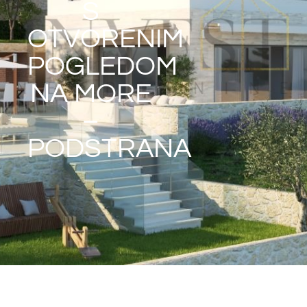
S
OTVORENIM
POGLEDOM
NA MORE
–
PODSTRANA