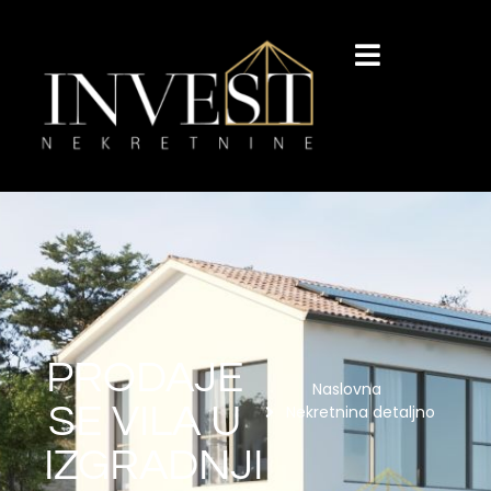
PRODAJE
Naslovna
SE VILA U
Nekretnina detaljno
IZGRADNJI